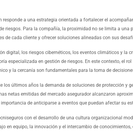
n responde a una estrategia orientada a fortalecer el acompañ
de riesgos. Para la compañía, la proximidad no se limita a una pr
de cada cliente y ofrecer soluciones alineadas con sus desafí
n digital, los riesgos cibernéticos, los eventos climáticos y la 
ía especializada en gestión de riesgos. En este contexto, el ro
ico y la cercanía son fundamentales para la toma de decisione
te los últimos años la demanda de soluciones de protección y g
rimas netas emitidas del mercado asegurador alcanzaron aproxi
mportancia de anticiparse a eventos que puedan afectar su esta
niseguros con el desarrollo de una cultura organizacional mode
jo en equipo, la innovación y el intercambio de conocimientos, 